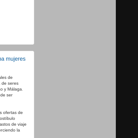
aba mujeres
ales de
a de seres
ao y Málaga.
 de ser
s ofertas de
ostíbulo
stos de viaje
rciendo la