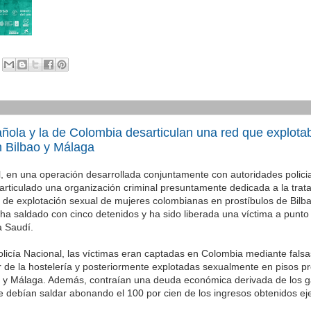
añola y la de Colombia desarticulan una red que explot
n Bilbao y Málaga
l, en una operación desarrollada conjuntamente con autoridades polici
rticulado una organización criminal presuntamente dedicada a la trat
de explotación sexual de mujeres colombianas en prostíbulos de Bilb
 ha saldado con cinco detenidos y ha sido liberada una víctima a punto
a Saudí.
olicía Nacional, las víctimas eran captadas en Colombia mediante falsa
or de la hostelería y posteriormente explotadas sexualmente en pisos pr
o y Málaga. Además, contraían una deuda económica derivada de los ga
 debían saldar abonando el 100 por cien de los ingresos obtenidos eje