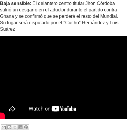
Baja sensible:
El delantero centro titular Jhon Córdoba
sufrió un desgarro en el aductor durante el partido contra
Ghana y se confirmó que se perderá el resto del Mundial.
Su lugar será disputado por el "Cucho" Hernández y Luis
Suárez