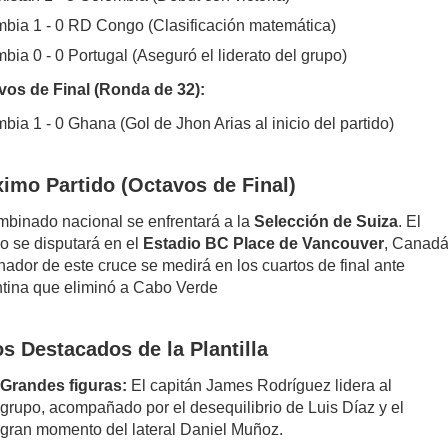
bia 1 - 0 RD Congo (Clasificación matemática)
bia 0 - 0 Portugal (Aseguró el liderato del grupo)
vos de Final (Ronda de 32):
bia 1 - 0 Ghana (Gol de Jhon Arias al inicio del partido)
imo Partido (Octavos de Final)
mbinado nacional se enfrentará a la
Selección de Suiza
. El
do se disputará en el
Estadio BC Place de Vancouver
, Canadá
nador de este cruce se medirá en los cuartos de final ante
tina que eliminó a Cabo Verde
s Destacados de la Plantilla
Grandes figuras:
El capitán James Rodríguez lidera al
grupo, acompañado por el desequilibrio de Luis Díaz y el
gran momento del lateral Daniel Muñoz.