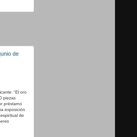
junio de
cante: “El oro
0 piezas
or préstamo
na exposición
 espiritual de
beres