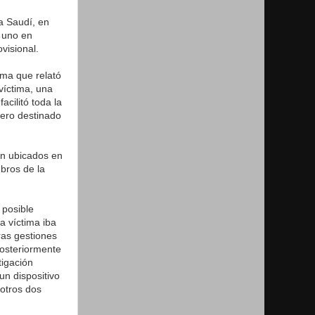
ia Saudí, en
 uno en
visional.
ima que relató
víctima, una
acilitó toda la
inero destinado
ón ubicados en
bros de la
 posible
a víctima iba
ras gestiones
posteriormente
tigación
un dispositivo
 otros dos