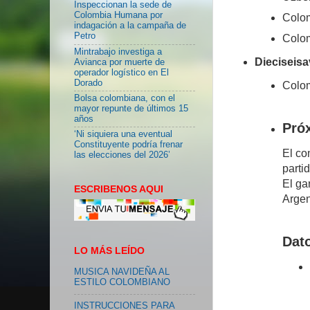
Inspeccionan la sede de
Colombia Humana por
Colom
indagación a la campaña de
Petro
Colom
Mintrabajo investiga a
Dieciseisa
Avianca por muerte de
operador logístico en El
Dorado
Colom
Bolsa colombiana, con el
mayor repunte de últimos 15
años
Próx
‘Ni siquiera una eventual
Constituyente podría frenar
El co
las elecciones del 2026’
parti
El ga
ESCRIBENOS AQUI
Argen
Dato
LO MÁS LEÍDO
MUSICA NAVIDEÑA AL
ESTILO COLOMBIANO
INSTRUCCIONES PARA