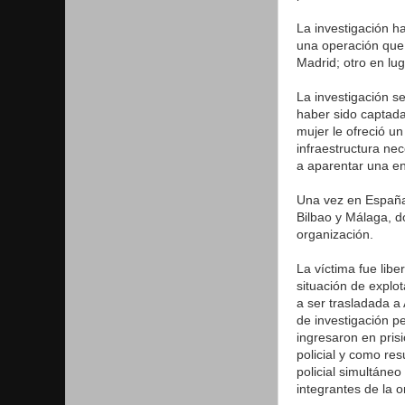
La investigación h
una operación que 
Madrid; otro en lu
La investigación s
haber sido captada
mujer le ofreció un
infraestructura nec
a aparentar una ent
Una vez en España,
Bilbao y Málaga, d
organización.
La víctima fue libe
situación de explo
a ser trasladada a
de investigación p
ingresaron en pris
policial y como re
policial simultáne
integrantes de la o