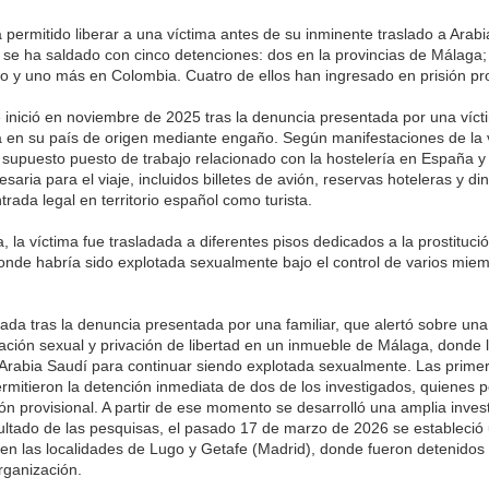
a permitido liberar a una víctima antes de su inminente traslado a Arab
se ha saldado con cinco detenciones: dos en la provincias de Málaga;
go y uno más en Colombia. Cuatro de ellos han ingresado en prisión pro
e inició en noviembre de 2025 tras la denuncia presentada por una víct
 en su país de origen mediante engaño. Según manifestaciones de la 
 supuesto puesto de trabajo relacionado con la hostelería en España y f
esaria para el viaje, incluidos billetes de avión, reservas hoteleras y d
rada legal en territorio español como turista.
 la víctima fue trasladada a diferentes pisos dedicados a la prostituci
onde habría sido explotada sexualmente bajo el control de varios miem
rada tras la denuncia presentada por una familiar, que alertó sobre una
tación sexual y privación de libertad en un inmueble de Málaga, donde l
 Arabia Saudí para continuar siendo explotada sexualmente. Las prime
ermitieron la detención inmediata de dos de los investigados, quienes 
ión provisional. A partir de ese momento se desarrolló una amplia inves
sultado de las pesquisas, el pasado 17 de marzo de 2026 se estableció 
o en las localidades de Lugo y Getafe (Madrid), donde fueron detenidos
rganización.